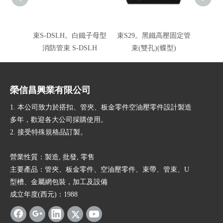
束S-DSLH。白鐵子母型
束S29。黑鐵高壓固定管
束S2
消防管束 S-DSLH
束(雙孔)(蝶型)
榮信昌興業有限公司
1. 本公司致力於搭扣、管夾、板金零件空油壓零件設計製造
多年，歡迎各大公司採購使用。
2. 接受特殊規格品訂製。
營業性質：製造, 批發, 零售
主要產品：管夾、板金零件、空油壓零件、束帶、管束、U
型槽、金屬網包裝，加工及設備
成立年度(西元)：1988