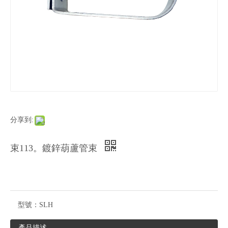
分享到:
束113。鍍鋅葫蘆管束
型號：
SLH
產品描述