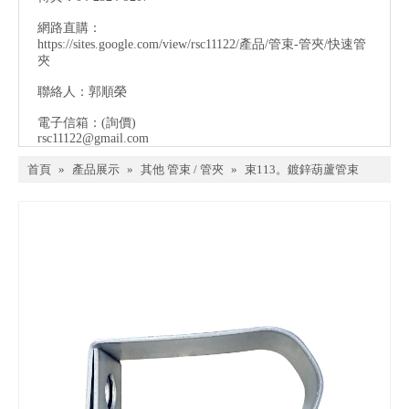
網路直購：
https://sites.google.com/view/rsc11122/產品/管束-管夾/快速管
夾
聯絡人：郭順榮
電子信箱：
(詢價)
rsc11122@gmail.com
首頁
»
產品展示
»
其他 管束 / 管夾
»
束113。鍍鋅葫蘆管束