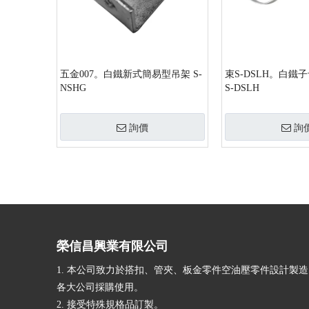
五金007。白鐵新式簡易型吊架 S-
束S-DSLH。白鐵
NSHG
S-DSLH
詢價
詢
»
榮信昌興業有限公司
1. 本公司致力於搭扣、管夾、板金零件空油壓零件設計製
各大公司採購使用。
2. 接受特殊規格品訂製。