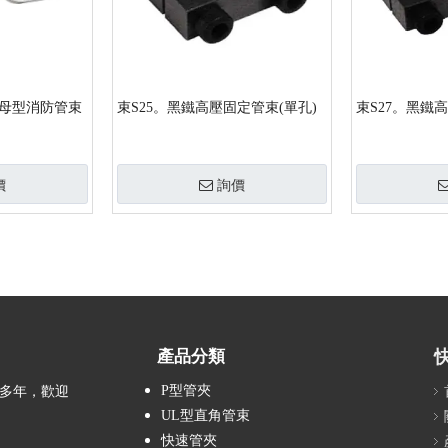
子母型消防管束
束S25。黑鐵高壓固定管束(單孔)
束S27。黑鐵
價
詢價
產品分類
P型管夾
造多年，歡迎
UL型直角管束
快速管夾