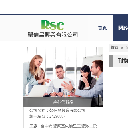
首頁
關於
首頁
»
刊物
與我們聯絡
公司名稱：榮信昌興業有限公司
統一編號：24290887
工廠 : 台中市豐原區東湳里三豐路二段