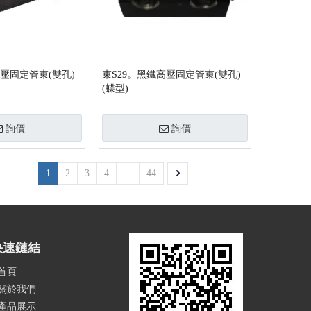
高壓固定管束(雙孔)
束S29。黑鐵高壓固定管束(雙孔)
(蝶型)
詢價
詢價
1
2
3
4
...
44
快速鏈結
首頁
關於我們
產品展示