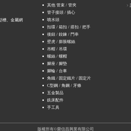
其他 管束 / 管夾
管子接頭 / 插心
噴水頭
型槽、金屬網
扣環 / 箱扣 / 搭扣 / 把手
後鈕 / 鉸鍊 / 門串
壁虎 / 膨脹螺絲
吊帽 / 吊環
螺絲 / 螺帽
腳座 / 腳墊
腳輪 / 台車
角鐵 / 固定鐵片 / 固定片
C型鋼 / 角鋼 / 牙條
五金製品
銑床配件
手工具
版權所有©榮信昌興業有限公司