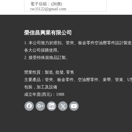
電子信箱：
(詢價)
rsc11122@gmail.com
榮信昌興業有限公司
1. 本公司致力於搭扣、管夾、板金零件空油壓零件設計製
各大公司採購使用。
2. 接受特殊規格品訂製。
營業性質：製造, 批發, 零售
主要產品：管夾、板金零件、空油壓零件、束帶、管束、U
包裝，加工及設備
成立年度(西元)：1988