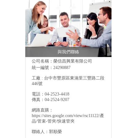
與我們聯絡
公司名稱：榮信昌興業有限公司
統一編號：24290887
工廠 : 台中市豐原區東湳里三豐路二段
446號
電話：04-2523-4418
傳真：04-2524-9207
網路直購：
https://sites.google.com/view/rsc11122/產
品/管束-管夾/快速管夾
聯絡人：郭順榮