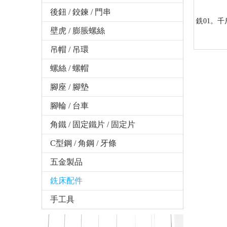
後鈕 / 鉸鍊 / 門串
銑01。千
壁虎 / 膨脹螺絲
吊帽 / 吊環
螺絲 / 螺帽
腳座 / 腳墊
腳輪 / 台車
角鐵 / 固定鐵片 / 固定片
C型鋼 / 角鋼 / 牙條
五金製品
銑床配件
手工具