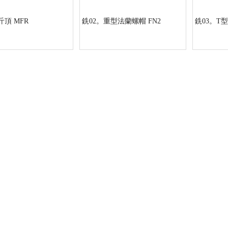
斤頂 MFR
銑02。重型法蘭螺帽 FN2
銑03。T型