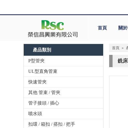
首頁
關於
首頁
»
產品類別
銑床
P型管夾
UL型直角管束
快速管夾
其他 管束 / 管夾
管子接頭 / 插心
噴水頭
扣環 / 箱扣 / 搭扣 / 把手