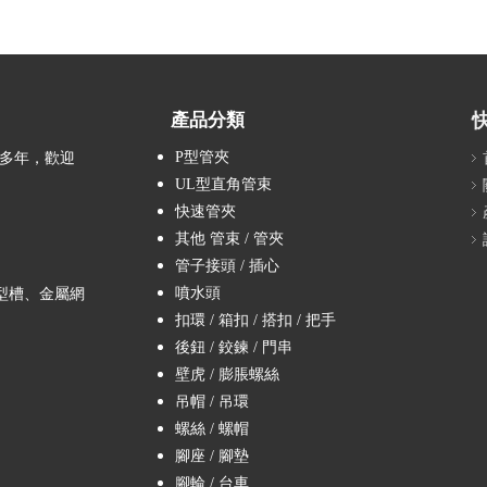
產品分類
P型管夾
造多年，歡迎
UL型直角管束
快速管夾
其他 管束 / 管夾
管子接頭 / 插心
噴水頭
型槽、金屬網
扣環 / 箱扣 / 搭扣 / 把手
後鈕 / 鉸鍊 / 門串
壁虎 / 膨脹螺絲
吊帽 / 吊環
螺絲 / 螺帽
腳座 / 腳墊
腳輪 / 台車