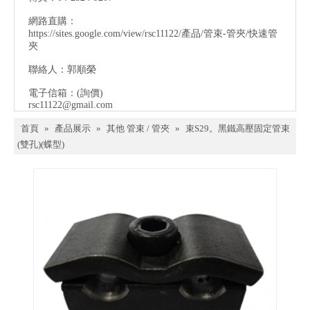
網路直購：
https://sites.google.com/view/rsc11122/產品/管束-管夾/快速管
夾
聯絡人：郭順榮
電子信箱：
(詢價)
rsc11122@gmail.com
首頁
»
產品展示
»
其他 管束 / 管夾
»
束S29。黑鐵高壓固定管束
(雙孔)(蝶型)