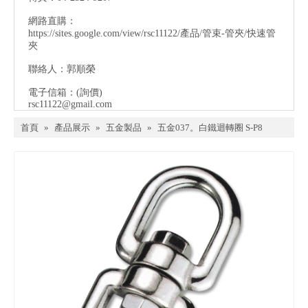
網路直購：
https://sites.google.com/view/rsc11122/產品/管束-管夾/快速管
夾
聯絡人：郭順榮
電子信箱：
(詢價)
rsc11122@gmail.com
首頁
»
產品展示
»
五金製品
»
五金037。白鐵迴轉圈 S-P8