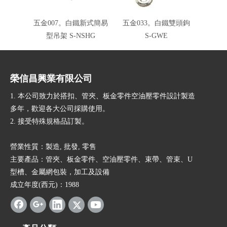
五金007。白鐵新式簡易
五金033。白鐵雙頭鉤
五金0
型吊架 S-NSHG
S-GWE
榮信昌興業有限公司
1. 本公司致力於搭扣、管夾、板金零件空油壓零件設計製造
多年，歡迎各大公司採購使用。
2. 接受特殊規格品訂製。
營業性質：製造, 批發, 零售
主要產品：管夾、板金零件、空油壓零件、束帶、管束、U
型槽、金屬網包裝，加工及設備
成立年度(西元)：1988