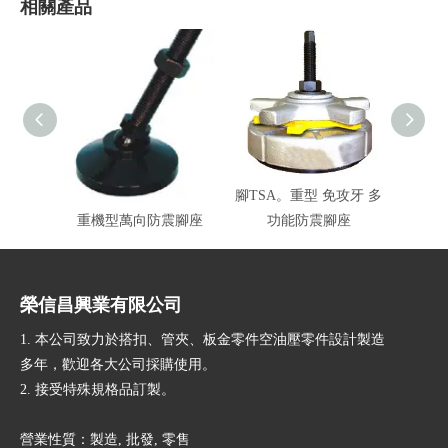
相關產品
腳SL-T5。(中碳鋼染黑)
腳TSA。重型 免攻牙 多
腳S-
重機型萬向防震腳座
功能防震腳座
榮信昌興業有限公司
1. 本公司致力於搭扣、管夾、板金零件空油壓零件設計製造
多年，歡迎各大公司採購使用。
2. 接受特殊規格品訂製。
營業性質：製造, 批發, 零售