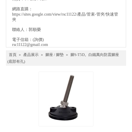
網路直購：
https://sites.google.com/view/rsc11122/產品/管束-管夾/快速管
夾
聯絡人：郭順榮
電子信箱：
(詢價)
rsc11122@gmail.com
首頁
»
產品展示
»
腳座 / 腳墊
»
腳S-T5D。白鐵萬向防震腳座
(底部有孔)